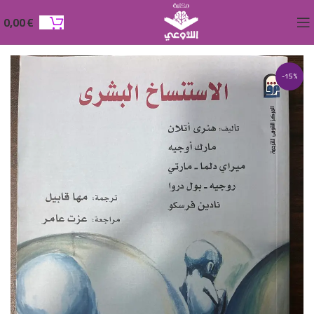
0,00
€
-15%