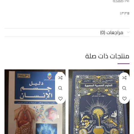
١٩١ صفحة
#١٣٣
مراجعات (0)
منتجات ذات صلة