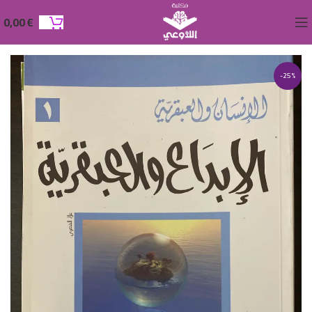
0,00
€
-25%