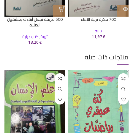
700 فكرة تربية الابناء
500 طريقة تجعل أبناءك يعشقون
الصلاة
تربية
€
11,97
تربية
,
كتب دينية
13,20
€
منتجات ذات صلة