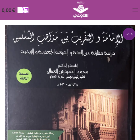
0,00
€
-20%