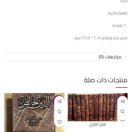
جديد
طبعة فاخرة
٦٠٠ صفحة
حجم كبير وضخم ٢٠،٥ * ٢٨،٥ سم
مراجعات (0)
منتجات ذات صلة
-9%
-28%
فتح الباري