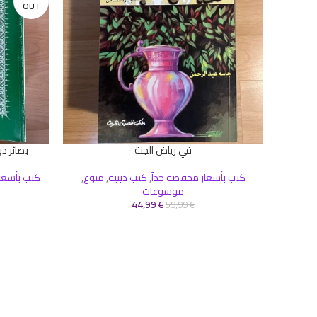
OUT
في رياض الجنة
بصائر ذو
إضافة إلى السلة
قراءة المزيد
كتب بأسعار مخفضة جداً
,
كتب دينية
,
منوع
,
كتب بأسعا
موسوعات
44,99
€
59,99
€