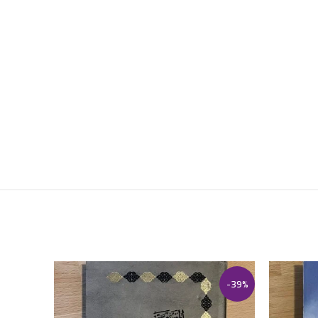
-24%
-39%