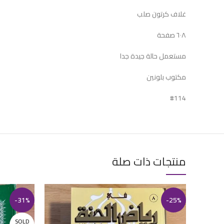
غلاف كرتون صلب
٦٠٨ صفحة
مستعمل حالة جيدة جدا
مكتوب بلونين
#114
منتجات ذات صلة
-31%
-25%
SOLD