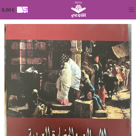
0,00
€