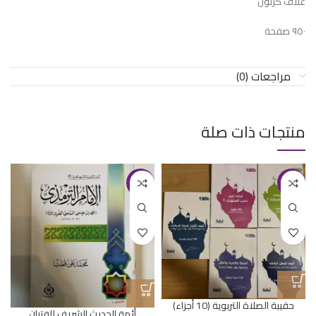
غلاف كرتون
٩٥٠ صفحة
مراجعات (0)
منتجات ذات صلة
-20%
-24%
حقيبة الصلاة التربوية (10 أجزاء)
أئمة الحديث الشريف للفتيان