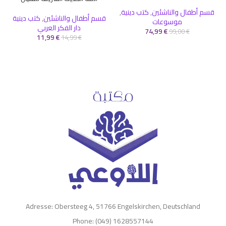
قسم أطفال والناشئين
,
كتب دينية
,
قسم أطفال والناشئين
,
كتب دينية
موسوعات
دار الفكر العربي
74,99
€
99,00
€
11,99
€
14,99
€
Adresse: Obersteeg 4, 51766 Engelskirchen, Deutschland
Phone: (049) 1628557144