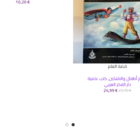
10,20
€
قصة العلم
سلة
أطفال والناشئين
,
كتب علمية
دار الفكر العربي
24,99
€
29,99
€