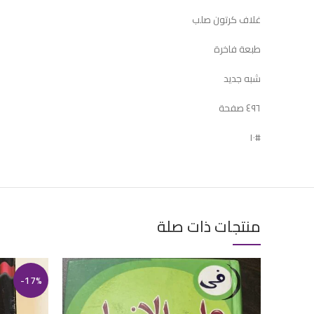
غلاف كرتون صلب
طبعة فاخرة
شبه جديد
٤٩٦ صفحة
#١٠
منتجات ذات صلة
-17%