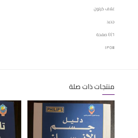
غلاف كرتون
جديد
٤٤٦ صفحة
#١٣٥
منتجات ذات صلة