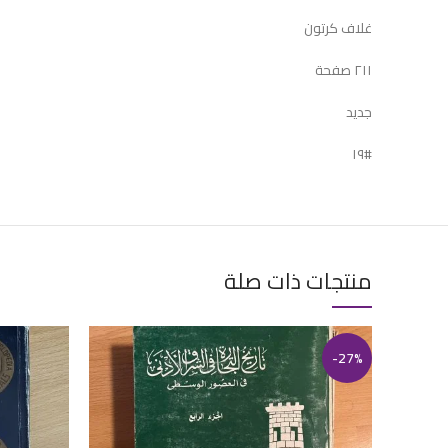
غلاف كرتون
٢١١ صفحة
جديد
#١٩
منتجات ذات صلة
-27%