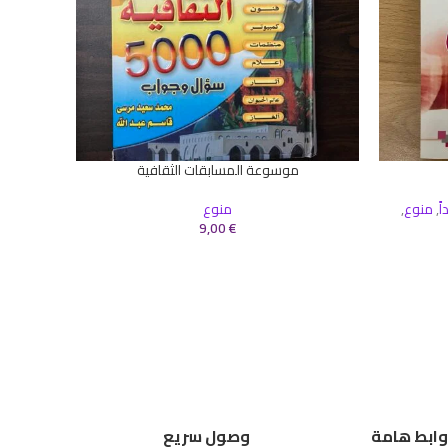
موسوعة المسابقات الثقافية
إضافة إلى السلة
ً
,
منوع
,
منوع
9,00
€
إضافة إلى 
تربية
,
قس
وابط هامة
وصول سريع