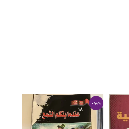
-13%
-44%