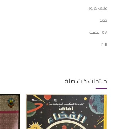
غلاف كرتون
جديد
١٥٧ صفحة
#٢١
منتجات ذات صلة