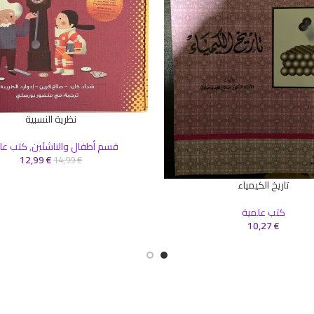
نظرية النسبية
إضافة إلى السلة
قسم أطفال والناشئين
,
كتب عل
12,99
€
14,99
€
تاريخ الكيمياء
سلة
كتب علمية
10,27
€