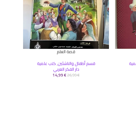
قصة العلم
إضافة إلى السلة
إضافة إلى 
مية
قسم أطفال والناشئين
,
كتب علمية
كتب
دار الفكر العربي
14,99
€
26,99
€