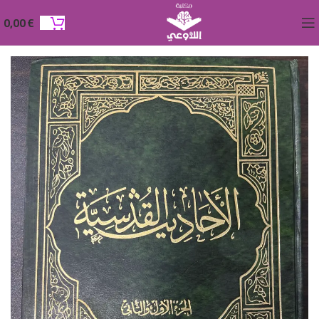
0,00
€