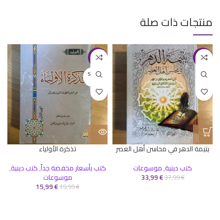
منتجات ذات صلة
-20%
-11%
SOLD O
UT
يتيمة الدهر في محاسن أهل العصر
تذكرة الأولياء
كتب دينية
,
موسوعات
كتب بأسعار مخفضة جداً
,
كتب دينية
,
€
33,99
موسوعات
37,99
€
15,99
€
19,99
€