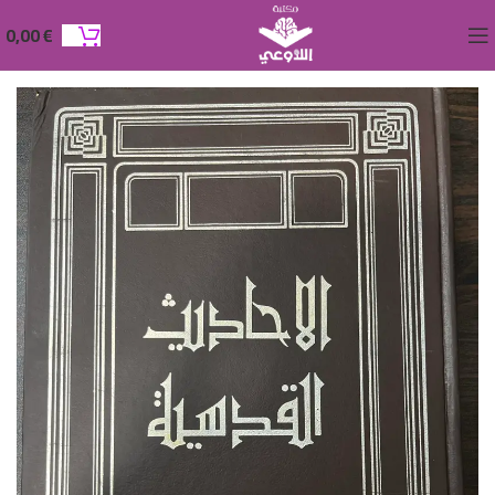
0,00
€