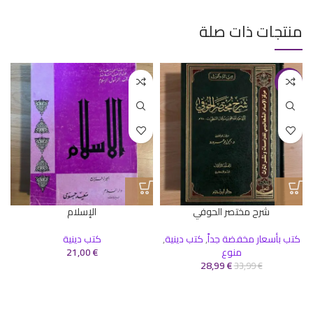
منتجات ذات صلة
-15%
شرح مختصر الحوفي
الإسلام
كتب بأسعار مخفضة جداً
,
كتب دينية
,
كتب دينية
منوع
€
21,00
28,99
€
33,99
€