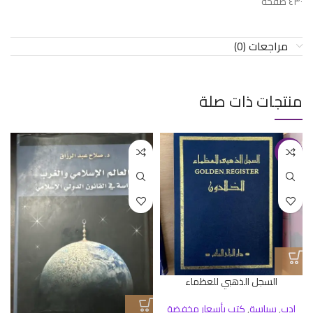
٤٣٠ صفحة
مراجعات (0)
منتجات ذات صلة
-23%
السجل الذهبي للعظماء
ادب
,
سياسة
,
كتب بأسعار مخفضة