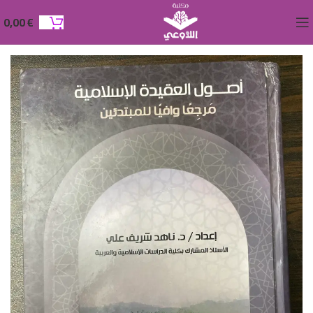
0,00
€