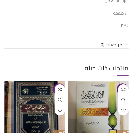
شبه مستعمل
٤٠٠ صفحة
#١٢٣
مراجعات (0)
منتجات ذات صلة
-20%
-20%