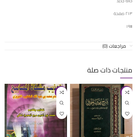
حالة جديد
٢١٣ صفحة
#١٩
مراجعات (0)
منتجات ذات صلة
-18%
-15%