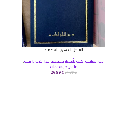
السجل الذهبي للعظماء
إضافة إلى السلة
ادب
,
سياسة
,
كتب بأسعار مخفضة جداً
,
كتب تاريخية
,
منوع
,
موسوعات
26,99
€
34,99
€
إضافة إلى 