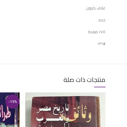
غلاف كرتون
جديد
١٧٥ صفحة
#١٣١
منتجات ذات صلة
-19%