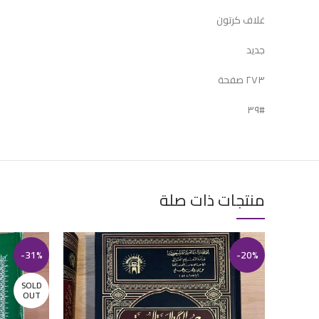
غلاف كرتون
جديد
٢٧٣ صفحة
#٣٩
منتجات ذات صلة
-31%
-20%
SOLD
OUT