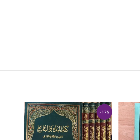
-50%
-17%