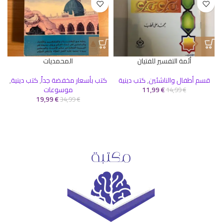
أئمة التفسير للفتيان
المحمديات
قسم أطفال والناشئين
,
كتب دينية
كتب بأسعار مخفضة جداً
,
كتب دينية
,
€
11,99
موسوعات
ك
14,99
€
19,99
€
34,99
€