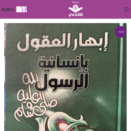
0,00
€
-14%