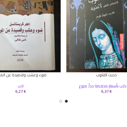
حديث القلوب
ضوء وعشب وقصيدة عن الم
سلة
إضافة إلى السلة
كتب بأسعار مخفضة جداً
,
منوع
ادب
6,27
€
6,37
€