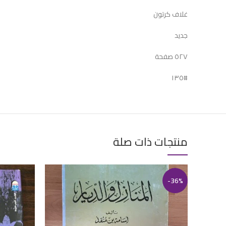
غلاف كرتون
جديد
٥٢٧ صفحة
#١٣٥
منتجات ذات صلة
-36%