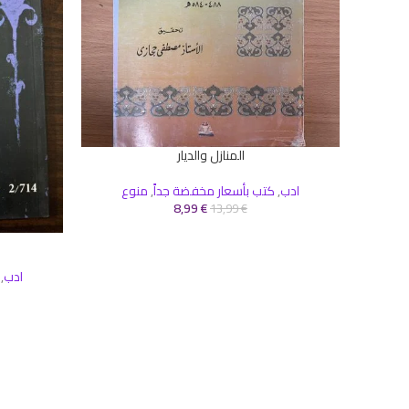
المنازل والديار
إضافة إلى السلة
ادب
,
كتب بأسعار مخفضة جداً
,
منوع
8,99
€
13,99
€
إضافة إلى ال
ادب
,