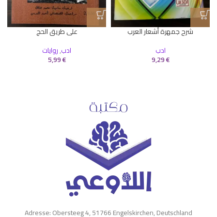
ا
شرح جمهرة أشعار العرب
على طريق الحج
ادب
ادب
,
روايات
5,99
€
9,29
€
Adresse: Obersteeg 4, 51766 Engelskirchen, Deutschland