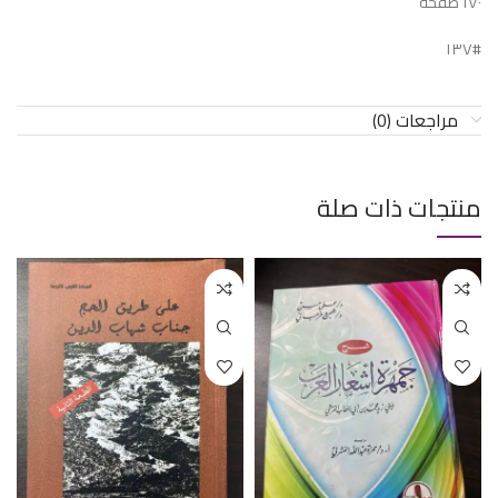
١٧٠ صفحة
#١٣٧
مراجعات (0)
منتجات ذات صلة