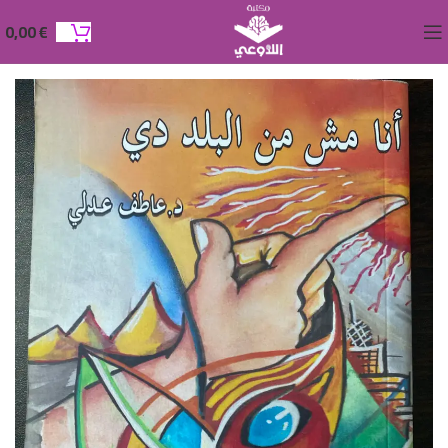
0,00
€