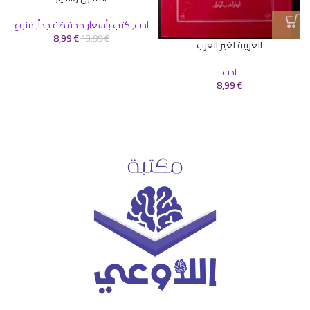
ادب
,
كتب بأسعار مخفضة جداً
,
منوع
8,99
€
13,99
€
العربية لغير العرب
ادب
€
8,99
ا