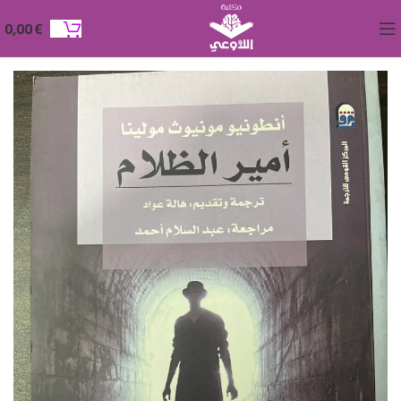
0,00
€