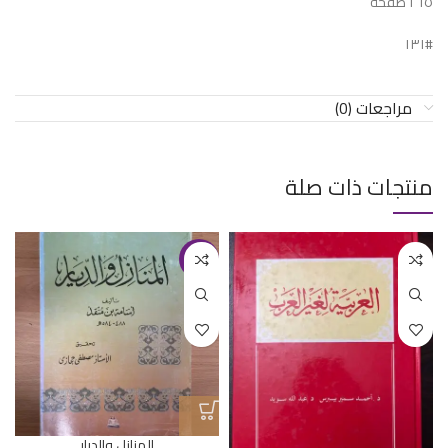
٢٦٥ صفحة
#١٣١
مراجعات (0)
منتجات ذات صلة
-36%
المنازل والديار