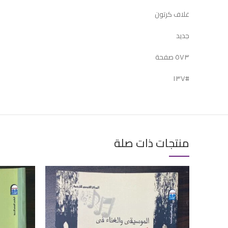
غلاف كرتون
جديد
٥٧٣ صفحة
#١٣٧
منتجات ذات صلة