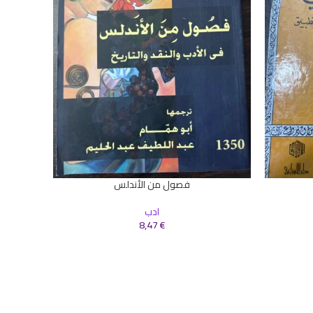
إضافة إلى 
ادب
,
كتب
فصول من الأندلس
إضافة إلى السلة
ادب
8,47
€