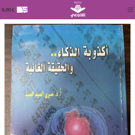
0,00
€