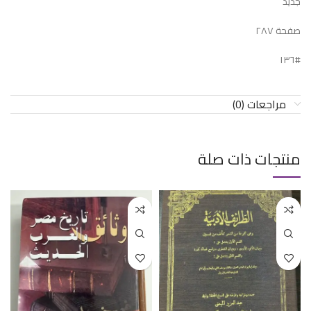
جديد
صفحة ٢٨٧
#١٣٦
مراجعات (0)
منتجات ذات صلة