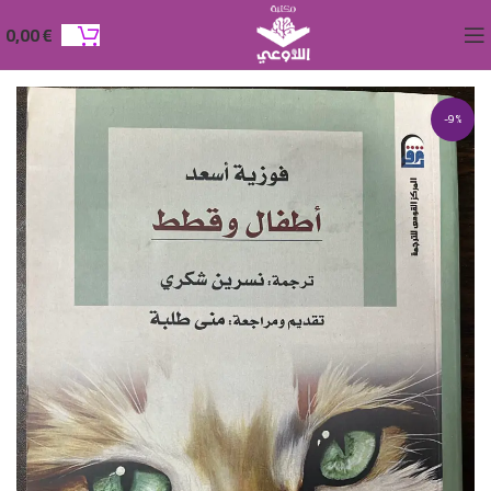
0,00
€
-9%