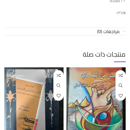
٢١٠ صفحة
#١٣٧
مراجعات (0)
منتجات ذات صلة