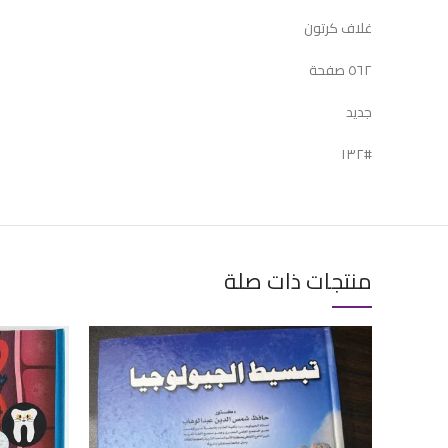
غلاف كرتون
٥٦٢ صفحة
جديد
#١٣٢
منتجات ذات صلة