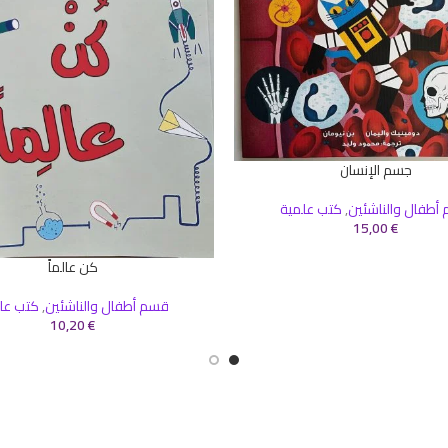
جسم الإنسان
سلة
أطفال والناشئين
,
كتب علمية
15,00
€
كن عالماً
إضافة إلى السلة
قسم أطفال والناشئين
,
كتب عل
10,20
€