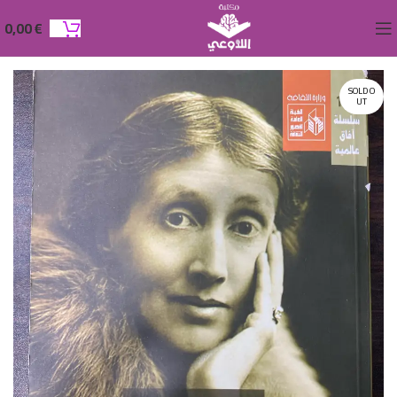
0,00
€
SOLD O
UT