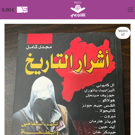
0,00
€
SOLD O
UT