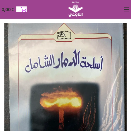
0,00
€