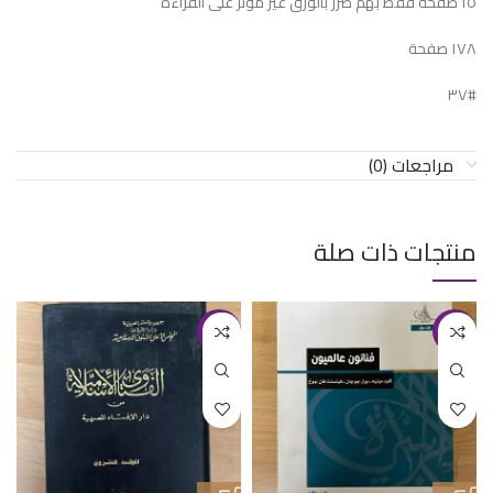
١٥ صفحة فقط بهم ضرر بالورق غير مؤثر على القراءة
١٧٨ صفحة
#٣٧
مراجعات (0)
منتجات ذات صلة
-20%
-18%