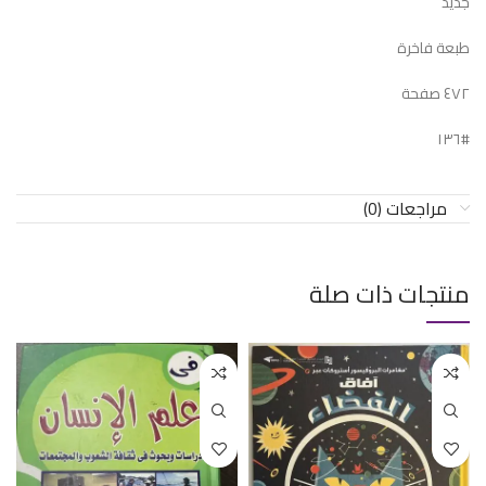
جديد
طبعة فاخرة
٤٧٢ صفحة
#١٣٦
مراجعات (0)
منتجات ذات صلة