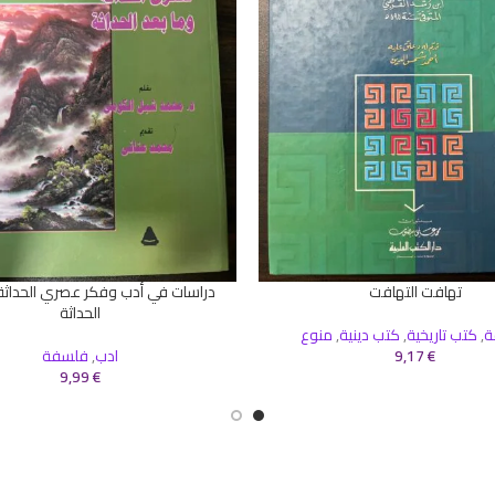
تهافت التهافت
دراسات في أدب وفكر عصري الحداثة 
إضافة إلى السلة
الحداثة
ة
,
كتب تاريخية
,
كتب دينية
,
منوع
€
9,17
ادب
,
فلسفة
9,99
€