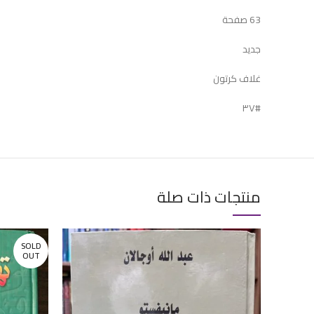
63 صفحة
جديد
غلاف كرتون
#٣٧
منتجات ذات صلة
SOLD
OUT