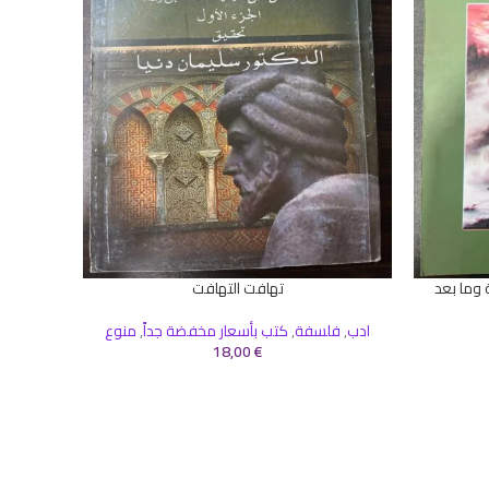
وما بعد
تهافت التهافت
إضافة إلى السلة
إضافة إلى 
ادب
,
فلسفة
,
كتب بأسعار مخفضة جداً
,
منوع
18,00
€