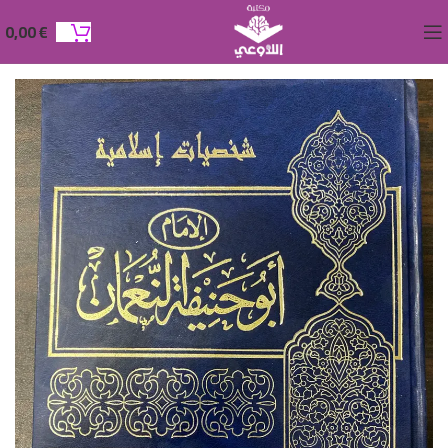
0,00
€