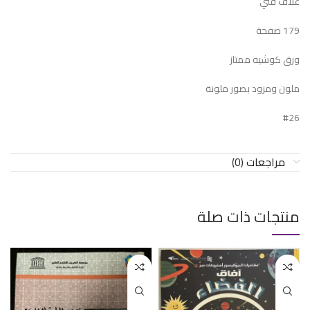
غلاف فني
179 صفحة
ورق كوشيه ممتاز
ملون ومزود بصور ملونة
#26
مراجعات (0)
منتجات ذات صلة