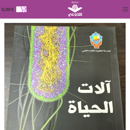
0,00
€