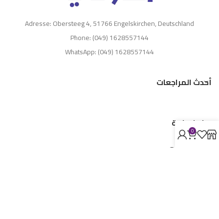
Adresse: Obersteeg 4, 51766 Engelskirchen, Deutschland
Phone: (049) 1628557144
WhatsApp: (049) 1628557144
أحدث المراجعات
روابط هامة
0
وصول سريع
Registriert bei
Maktabati
Mit Liebe gemacht